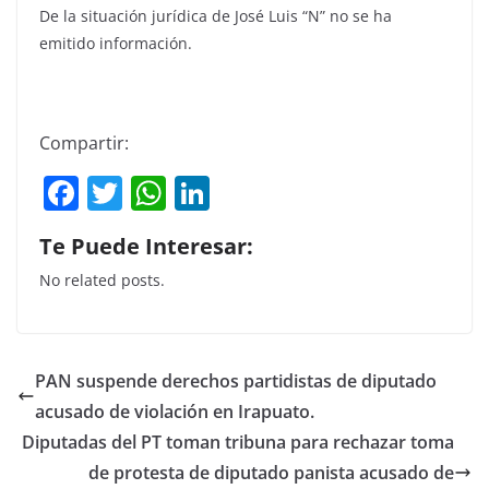
De la situación jurídica de José Luis “N” no se ha
emitido información.
Compartir:
F
T
W
Li
a
w
h
n
Te Puede Interesar:
c
itt
at
k
No related posts.
e
er
s
e
b
A
dI
o
p
n
PAN suspende derechos partidistas de diputado
o
p
acusado de violación en Irapuato.
k
Diputadas del PT toman tribuna para rechazar toma
de protesta de diputado panista acusado de