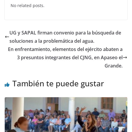
c
itt
at
k
No related posts.
e
er
s
e
b
A
dI
o
p
n
UG y SAPAL firman convenio para la búsqueda de
o
p
soluciones a la problemática del agua.
k
En enfrentamiento, elementos del ejército abaten a
3 presuntos integrantes del CJNG, en Apaseo el
Grande.
También te puede gustar