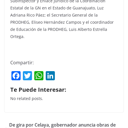
Subinspector y Enlace Jurídico de la Coordinación
Estatal de la GN en el Estado de Guanajuato, Luz
Adriana Rico Páez; el Secretario General de la
PRODHEG, Eliseo Hernández Campos y el coordinador
de Educación de la PRODHEG, Luis Alberto Estrella
Ortega.
Compartir:
F
T
W
Li
a
w
h
n
Te Puede Interesar:
c
itt
at
k
No related posts.
e
er
s
e
b
A
dI
o
p
n
De gira por Celaya, gobernador anuncia obras de