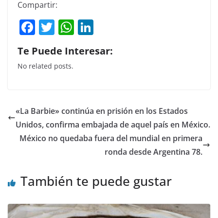
Compartir:
F
T
W
Li
a
w
h
n
Te Puede Interesar:
c
itt
at
k
No related posts.
e
er
s
e
b
A
dI
o
p
n
«La Barbie» continúa en prisión en los Estados
o
p
Unidos, confirma embajada de aquel país en México.
k
México no quedaba fuera del mundial en primera
ronda desde Argentina 78.
También te puede gustar