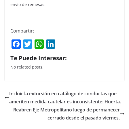
envío de remesas.
Compartir:
F
T
W
Li
a
w
h
n
Te Puede Interesar:
c
itt
at
k
No related posts.
e
er
s
e
b
A
dI
o
p
n
Incluir la extorsión en catálogo de conductas que
o
p
ameriten medida cautelar es inconsistente: Huerta.
k
Reabren Eje Metropolitano luego de permanecer
cerrado desde el pasado viernes.