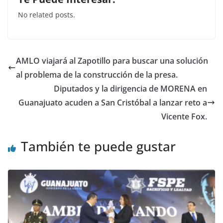
c
itt
at
k
No related posts.
e
er
s
e
b
A
dI
o
p
n
AMLO viajará al Zapotillo para buscar una solución
o
p
al problema de la construcción de la presa.
k
Diputados y la dirigencia de MORENA en
Guanajuato acuden a San Cristóbal a lanzar reto a
Vicente Fox.
También te puede gustar