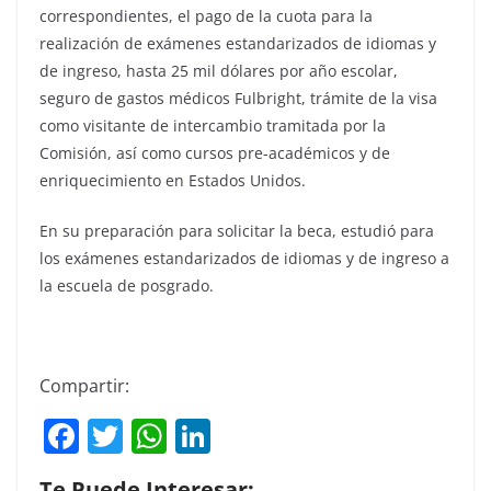
correspondientes, el pago de la cuota para la
realización de exámenes estandarizados de idiomas y
de ingreso, hasta 25 mil dólares por año escolar,
seguro de gastos médicos Fulbright, trámite de la visa
como visitante de intercambio tramitada por la
Comisión, así como cursos pre-académicos y de
enriquecimiento en Estados Unidos.
En su preparación para solicitar la beca, estudió para
los exámenes estandarizados de idiomas y de ingreso a
la escuela de posgrado.
Compartir:
F
T
W
Li
a
w
h
n
Te Puede Interesar: