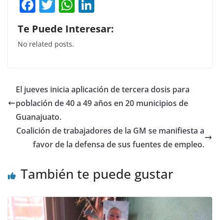
F
T
W
Li
a
w
h
n
Te Puede Interesar:
c
itt
at
k
No related posts.
e
er
s
e
b
A
dI
o
p
n
El jueves inicia aplicación de tercera dosis para
o
p
población de 40 a 49 años en 20 municipios de
k
Guanajuato.
Coalición de trabajadores de la GM se manifiesta a
favor de la defensa de sus fuentes de empleo.
También te puede gustar