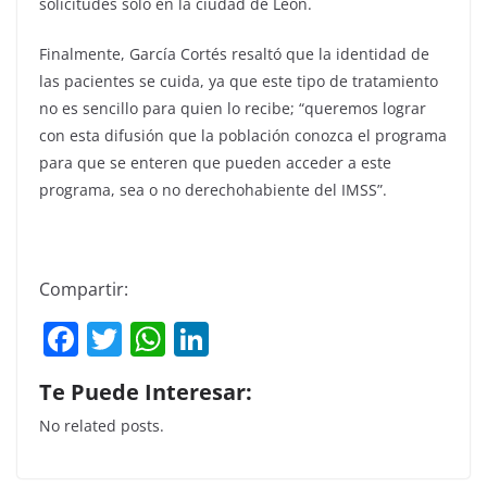
solicitudes sólo en la ciudad de León.
Finalmente, García Cortés resaltó que la identidad de
las pacientes se cuida, ya que este tipo de tratamiento
no es sencillo para quien lo recibe; “queremos lograr
con esta difusión que la población conozca el programa
para que se enteren que pueden acceder a este
programa, sea o no derechohabiente del IMSS”.
Compartir:
F
T
W
Li
a
w
h
n
Te Puede Interesar:
c
itt
at
k
No related posts.
e
er
s
e
b
A
dI