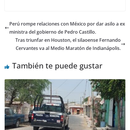
e
er
s
e
b
A
dI
o
p
n
Perú rompe relaciones con México por dar asilo a ex
o
p
ministra del gobierno de Pedro Castillo.
k
Tras triunfar en Houston, el silaoense Fernando
Cervantes va al Medio Maratón de Indianápolis.
También te puede gustar