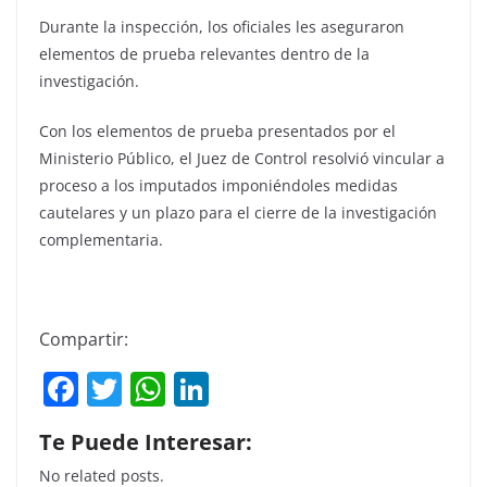
Durante la inspección, los oficiales les aseguraron
elementos de prueba relevantes dentro de la
investigación.
Con los elementos de prueba presentados por el
Ministerio Público, el Juez de Control resolvió vincular a
proceso a los imputados imponiéndoles medidas
cautelares y un plazo para el cierre de la investigación
complementaria.
Compartir:
F
T
W
Li
a
w
h
n
Te Puede Interesar:
c
itt
at
k
No related posts.