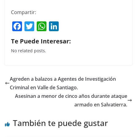
Compartir:
F
T
W
Li
a
w
h
n
Te Puede Interesar:
c
itt
at
k
No related posts.
e
er
s
e
b
A
dI
o
p
n
Agreden a balazos a Agentes de Investigación
o
p
Criminal en Valle de Santiago.
k
Asesinan a menor de cinco años durante ataque
armado en Salvatierra.
También te puede gustar