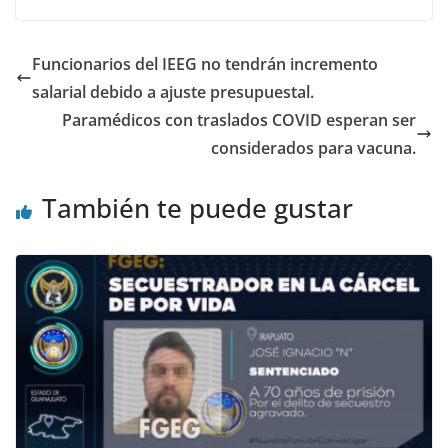
b
A
dI
o
p
n
Funcionarios del IEEG no tendrán incremento
o
p
salarial debido a ajuste presupuestal.
k
Paramédicos con traslados COVID esperan ser
considerados para vacuna.
También te puede gustar