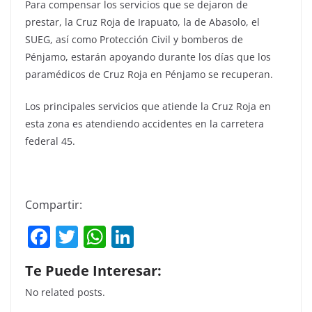
Para compensar los servicios que se dejaron de
prestar, la Cruz Roja de Irapuato, la de Abasolo, el
SUEG, así como Protección Civil y bomberos de
Pénjamo, estarán apoyando durante los días que los
paramédicos de Cruz Roja en Pénjamo se recuperan.
Los principales servicios que atiende la Cruz Roja en
esta zona es atendiendo accidentes en la carretera
federal 45.
Compartir:
F
T
W
Li
a
w
h
n
Te Puede Interesar:
c
itt
at
k
No related posts.
e
er
s
e