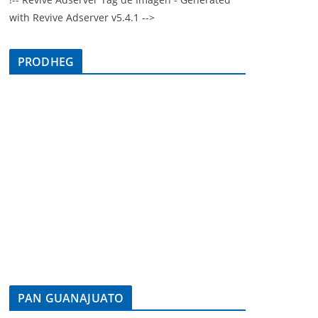
with Revive Adserver v5.4.1 -->
PRODHEG
PAN GUANAJUATO