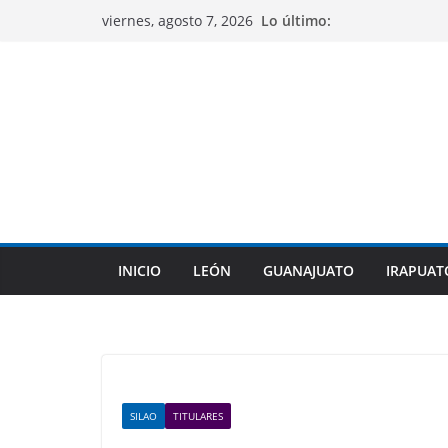
Saltar
Lo último:
viernes, agosto 7, 2026
al
contenido
INICIO
LEÓN
GUANAJUATO
IRAPUAT
SILAO
TITULARES