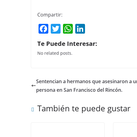
Compartir:
F
T
W
Li
a
w
h
n
Te Puede Interesar:
c
itt
at
k
No related posts.
e
er
s
e
b
A
dI
o
p
n
Sentencian a hermanos que asesinaron a u
o
p
persona en San Francisco del Rincón.
k
También te puede gustar