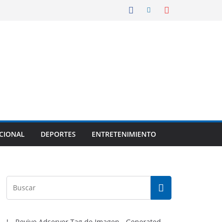
CIONAL
DEPORTES
ENTRETENIMIENTO
!-- Revive Adserver Tag de Imagen - Generated