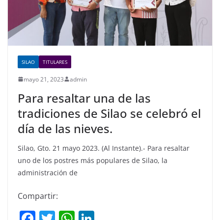
SILAO
TITULARES
mayo 21, 2023
admin
Para resaltar una de las
tradiciones de Silao se celebró el
día de las nieves.
Silao, Gto. 21 mayo 2023. (Al Instante).- Para resaltar
uno de los postres más populares de Silao, la
administración de
Compartir:
F
T
W
Li