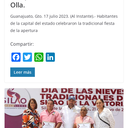
Olla.
Guanajuato, Gto. 17 julio 2023. (Al Instante).- Habitantes
de la capital del estado celebraron la tradicional fiesta
de la apertura
Compartir:
F
T
W
Li
a
w
h
n
c
itt
at
k
Leer más
e
er
s
e
b
A
dI
o
p
n
o
p
k