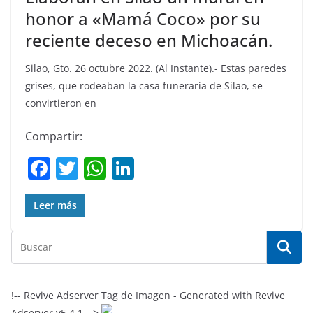
honor a «Mamá Coco» por su
reciente deceso en Michoacán.
Silao, Gto. 26 octubre 2022. (Al Instante).- Estas paredes
grises, que rodeaban la casa funeraria de Silao, se
convirtieron en
Compartir:
F
T
W
Li
a
w
h
n
c
itt
at
k
Leer más
e
er
s
e
b
A
dI
o
p
n
o
p
!-- Revive Adserver Tag de Imagen - Generated with Revive
Adserver v5.4.1 -->