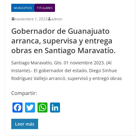
MUNICIPIOS
TITULARES
noviembre 1, 2023
admin
Gobernador de Guanajuato
arranca, supervisa y entrega
obras en Santiago Maravatío.
Santiago Maravatío, Gto. 01 noviembre 2023. (Al
Instante).- El gobernador del estado, Diego Sinhue
Rodríguez Vallejo arrancó, supervisó y entregó obras
Compartir:
F
T
W
Li
a
w
h
n
c
itt
at
k
Leer más
e
er
s
e