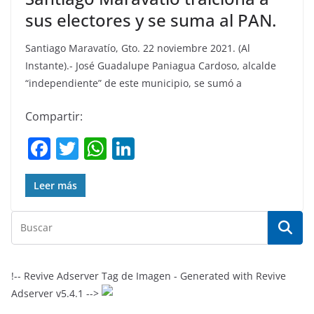
sus electores y se suma al PAN.
Santiago Maravatío, Gto. 22 noviembre 2021. (Al
Instante).- José Guadalupe Paniagua Cardoso, alcalde
“independiente” de este municipio, se sumó a
Compartir:
F
T
W
Li
a
w
h
n
c
itt
at
k
Leer más
e
er
s
e
b
A
dI
o
p
n
o
p
!-- Revive Adserver Tag de Imagen - Generated with Revive
Adserver v5.4.1 -->
k