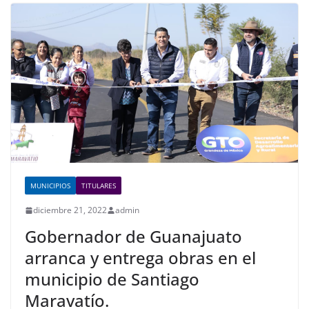
b
A
dI
o
p
n
o
p
k
MUNICIPIOS
TITULARES
diciembre 21, 2022
admin
Gobernador de Guanajuato
arranca y entrega obras en el
municipio de Santiago
Maravatío.