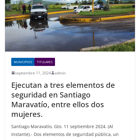
o
p
k
MUNICIPIOS
TITULARES
septiembre 11, 2024
admin
Ejecutan a tres elementos de
seguridad en Santiago
Maravatío, entre ellos dos
mujeres.
Santiago Maravatío, Gto. 11 septiembre 2024. (Al
Instante).- Dos elementos de seguridad pública, un