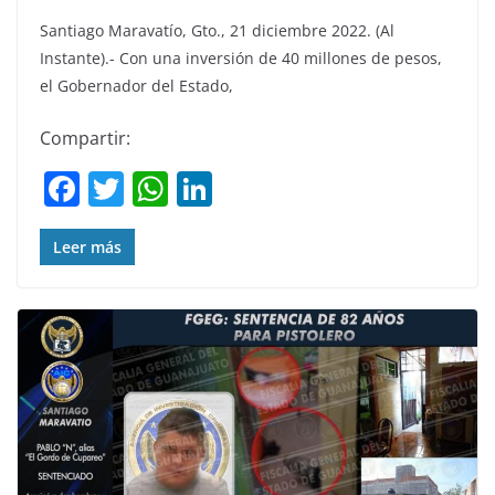
Santiago Maravatío, Gto., 21 diciembre 2022. (Al
Instante).- Con una inversión de 40 millones de pesos,
el Gobernador del Estado,
Compartir:
F
T
W
Li
a
w
h
n
c
itt
at
k
Leer más
e
er
s
e
b
A
dI
o
p
n
o
p
k