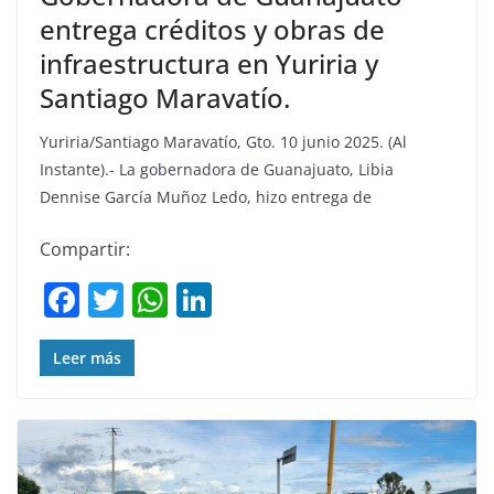
entrega créditos y obras de
infraestructura en Yuriria y
Santiago Maravatío.
Yuriria/Santiago Maravatío, Gto. 10 junio 2025. (Al
Instante).- La gobernadora de Guanajuato, Libia
Dennise García Muñoz Ledo, hizo entrega de
Compartir:
F
T
W
Li
a
w
h
n
c
itt
at
k
Leer más
e
er
s
e
b
A
dI
o
p
n