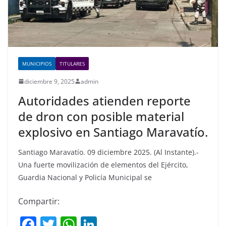
MUNICIPIOS
TITULARES
diciembre 9, 2025
admin
Autoridades atienden reporte
de dron con posible material
explosivo en Santiago Maravatío.
Santiago Maravatío. 09 diciembre 2025. (Al Instante).-
Una fuerte movilización de elementos del Ejército,
Guardia Nacional y Policía Municipal se
Compartir:
F
T
W
Li