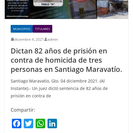
MUNICIPIOS
TITULARES
diciembre 4, 2021
admin
Dictan 82 años de prisión en
contra de homicida de tres
personas en Santiago Maravatío.
Santiago Maravatío, Gto. 04 diciembre 2021. (Al
Instante).- Un juez dictó sentencia de 82 años de
prisión en contra de
Compartir:
F
T
W
Li
a
w
h
n