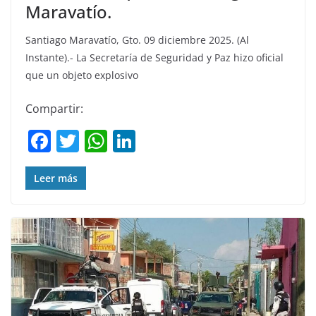
Maravatío.
Santiago Maravatío, Gto. 09 diciembre 2025. (Al
Instante).- La Secretaría de Seguridad y Paz hizo oficial
que un objeto explosivo
Compartir:
F
T
W
Li
a
w
h
n
c
itt
at
k
Leer más
e
er
s
e
b
A
dI
o
p
n
o
p
k