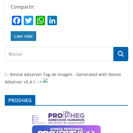
Compartir:
F
T
W
Li
a
w
h
n
c
itt
at
k
Leer más
e
er
s
e
b
A
dI
o
p
n
o
p
!-- Revive Adserver Tag de Imagen - Generated with Revive
Adserver v5.4.1 -->
k
PRODHEG