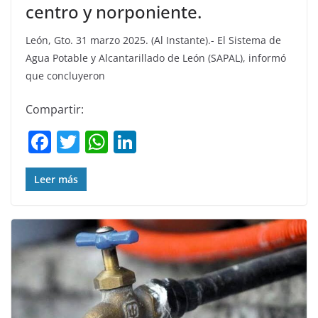
centro y norponiente.
León, Gto. 31 marzo 2025. (Al Instante).- El Sistema de
Agua Potable y Alcantarillado de León (SAPAL), informó
que concluyeron
Compartir:
F
T
W
Li
a
w
h
n
c
itt
at
k
Leer más
e
er
s
e
b
A
dI
o
p
n
o
p
k