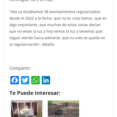
“Hoy ya llevábamos 58 asentamientos regularizados
desde el 2022 a la fecha, que no es cosa menor, que es
algo importante, que muchas de estas zonas decían
que no veían la luz y hoy vemos la luz y tenemos que
seguir viendo hacia adelante, que no solo se queda en
la regularización”, detalló.
Compartir:
F
T
W
Li
a
w
h
n
Te Puede Interesar:
c
itt
at
k
e
er
s
e
b
A
dI