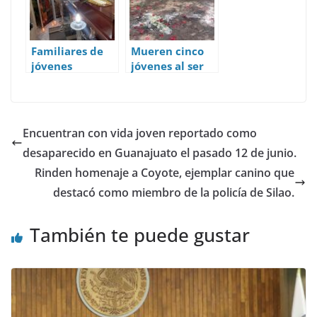
o
p
n
o
p
k
Familiares de
Mueren cinco
jóvenes
jóvenes al ser
asesinados en
atacados a
San Juan de
balazos en San
Razos exigen
Juan de Razos,
justicia y que
municipio de
Encuentran con vida joven reportado como
se aclaren sus
Salamanca.
desaparecido en Guanajuato el pasado 12 de junio.
muertes.
Rinden homenaje a Coyote, ejemplar canino que
destacó como miembro de la policía de Silao.
También te puede gustar