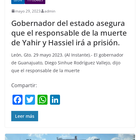
mayo 29, 2023
admin
Gobernador del estado asegura
que el responsable de la muerte
de Yahir y Hassiel irá a prisión.
León, Gto. 29 mayo 2023. (Al Instante).- El gobernador
de Guanajuato, Diego Sinhue Rodríguez Vallejo, dijo
que el responsable de la muerte
Compartir:
F
T
W
Li
a
w
h
n
c
itt
at
k
Leer más
e
er
s
e
b
A
dI