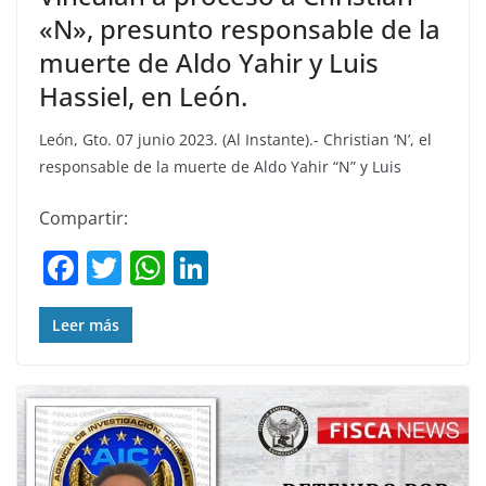
«N», presunto responsable de la
muerte de Aldo Yahir y Luis
Hassiel, en León.
León, Gto. 07 junio 2023. (Al Instante).- Christian ‘N’, el
responsable de la muerte de Aldo Yahir “N” y Luis
Compartir:
F
T
W
Li
a
w
h
n
c
itt
at
k
Leer más
e
er
s
e
b
A
dI
o
p
n
o
p