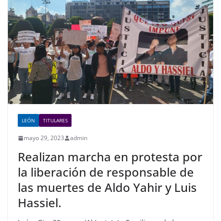
o
p
n
o
p
k
LEÓN
TITULARES
mayo 29, 2023
admin
Realizan marcha en protesta por
la liberación de responsable de
las muertes de Aldo Yahir y Luis
Hassiel.