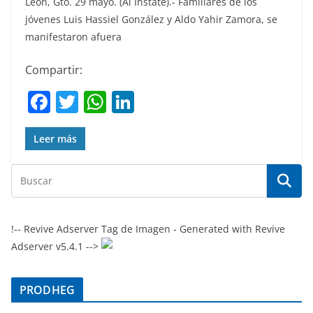
León, Gto. 29 mayo. (Al Instate).- Familiares de los
jóvenes Luis Hassiel González y Aldo Yahir Zamora, se
manifestaron afuera
Compartir:
F
T
W
Li
a
w
h
n
c
itt
at
k
Leer más
e
er
s
e
b
A
dI
o
p
n
o
p
!-- Revive Adserver Tag de Imagen - Generated with Revive
Adserver v5.4.1 -->
k
PRODHEG