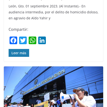
León, Gto. 01 septiembre 2023. (Al Instante).- En
audiencia intermedia, por el delito de homicidio doloso,
en agravio de Aldo Yahir y
Compartir:
F
T
W
Li
a
w
h
n
c
itt
at
k
Leer más
e
er
s
e
b
A
dI
o
p
n
o
p
k