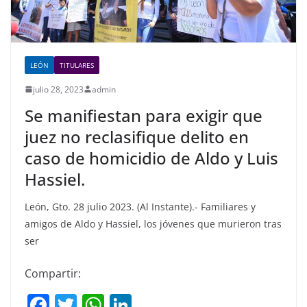
LEÓN
TITULARES
julio 28, 2023
admin
Se manifiestan para exigir que
juez no reclasifique delito en
caso de homicidio de Aldo y Luis
Hassiel.
León, Gto. 28 julio 2023. (Al Instante).- Familiares y
amigos de Aldo y Hassiel, los jóvenes que murieron tras
ser
Compartir:
F
T
W
Li