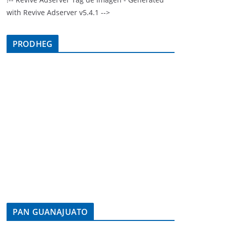
with Revive Adserver v5.4.1 -->
PRODHEG
PAN GUANAJUATO