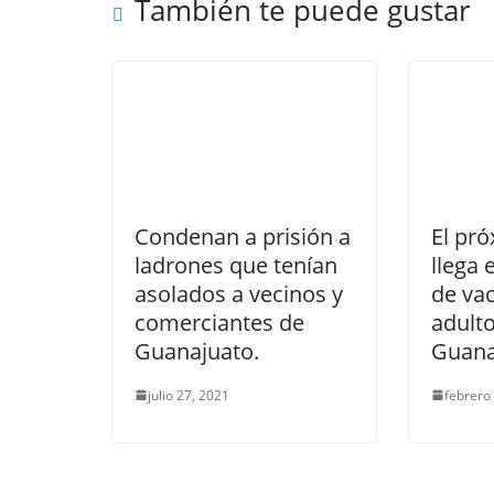
También te puede gustar
Condenan a prisión a
El pr
ladrones que tenían
llega 
asolados a vecinos y
de va
comerciantes de
adult
Guanajuato.
Guana
julio 27, 2021
febrero