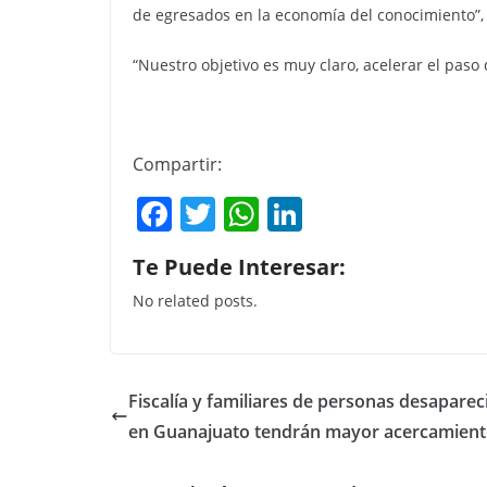
de egresados en la economía del conocimiento”, 
“Nuestro objetivo es muy claro, acelerar el paso
Compartir:
F
T
W
Li
a
w
h
n
Te Puede Interesar:
c
itt
at
k
No related posts.
e
er
s
e
b
A
dI
o
p
n
Fiscalía y familiares de personas desaparec
o
p
en Guanajuato tendrán mayor acercamient
k