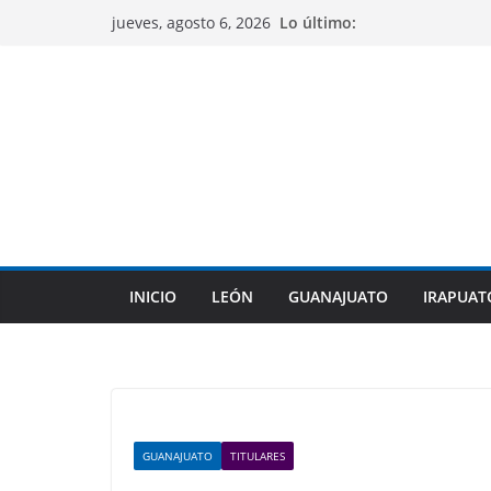
Saltar
Lo último:
jueves, agosto 6, 2026
al
contenido
INICIO
LEÓN
GUANAJUATO
IRAPUAT
GUANAJUATO
TITULARES