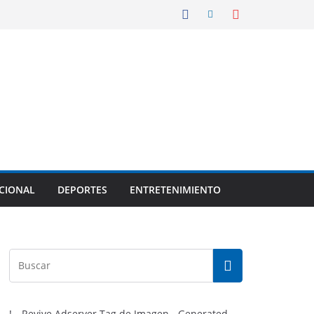
CIONAL
DEPORTES
ENTRETENIMIENTO
!-- Revive Adserver Tag de Imagen - Generated