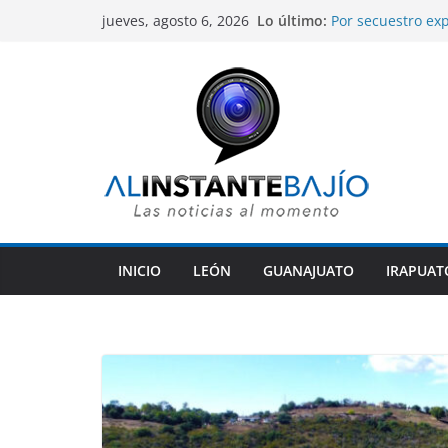
Saltar
Lo último:
Por secuestro exp
jueves, agosto 6, 2026
al
fueron capturados
Gobierno de Sila
contenido
mejoramiento gen
Alcaldesa de Leó
comunidades rura
Libia Dennise as
Gobernadores de
Guanajuato anali
Preparatorias Mil
estudios.
INICIO
LEÓN
GUANAJUATO
IRAPUAT