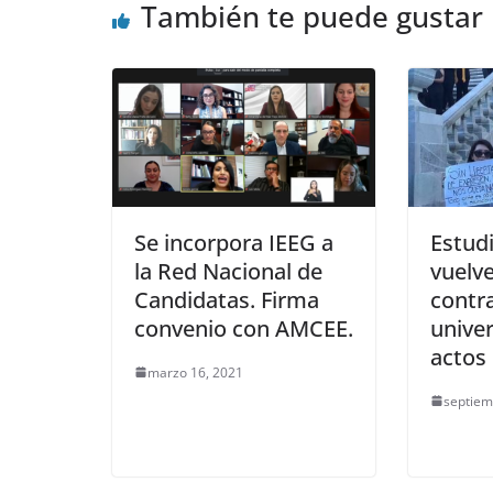
También te puede gustar
Se incorpora IEEG a
Estud
la Red Nacional de
vuelve
Candidatas. Firma
contr
convenio con AMCEE.
univer
actos
marzo 16, 2021
septiem