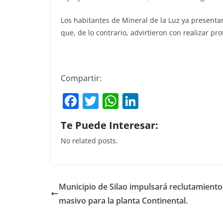
Los habitantes de Mineral de la Luz ya presentar
que, de lo contrario, advirtieron con realizar pro
Compartir:
F
T
W
Li
a
w
h
n
Te Puede Interesar:
c
itt
at
k
No related posts.
e
er
s
e
b
A
dI
o
p
n
Municipio de Silao impulsará reclutamiento
o
p
masivo para la planta Continental.
k