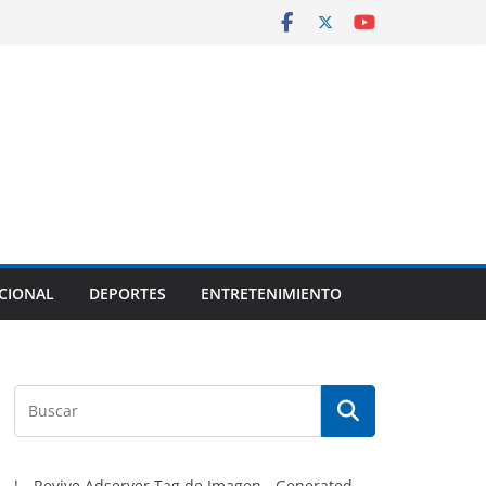
CIONAL
DEPORTES
ENTRETENIMIENTO
!-- Revive Adserver Tag de Imagen - Generated