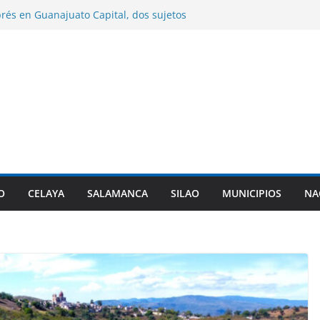
rés en Guanajuato Capital, dos sujetos
 por agentes de investigación criminal.
o entrega sementales para impulsar el
ético del hato ganadero.
n entrega paquetes de útiles escolares en
les del municipio.
ume la presidencia de la Asociación de
l PAN en sustitución de Maru Campos.
zará cambiar la denominación de sus
itarizadas y revisar sus planes de
O
CELAYA
SALAMANCA
SILAO
MUNICIPIOS
NA