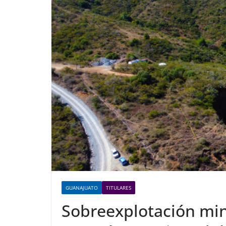
GUANAJUATO
TITULARES
Sobreexplotación mine