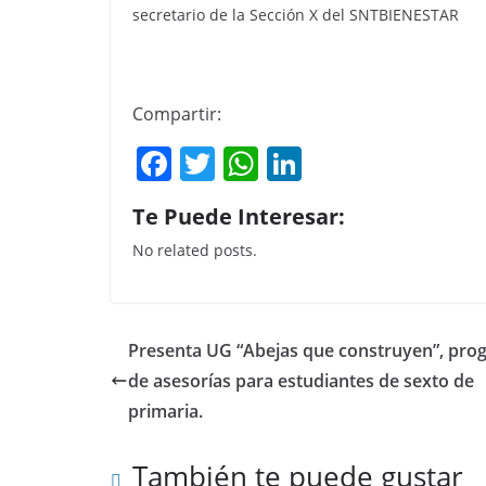
secretario de la Sección X del SNTBIENESTAR
Compartir:
F
T
W
Li
a
w
h
n
Te Puede Interesar:
c
itt
at
k
No related posts.
e
er
s
e
b
A
dI
o
p
n
Presenta UG “Abejas que construyen”, pro
o
p
de asesorías para estudiantes de sexto de
k
primaria.
También te puede gustar