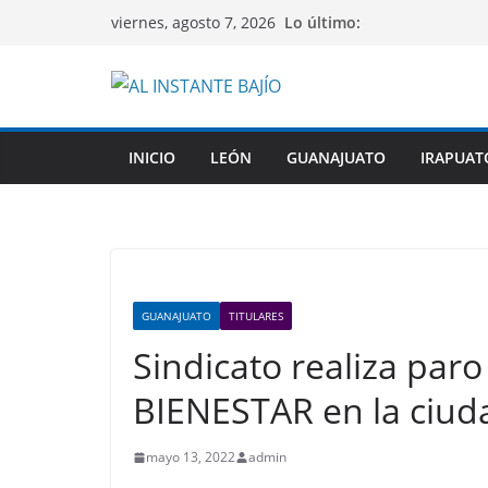
Saltar
Lo último:
viernes, agosto 7, 2026
al
contenido
INICIO
LEÓN
GUANAJUATO
IRAPUAT
GUANAJUATO
TITULARES
Sindicato realiza paro
BIENESTAR en la ciud
mayo 13, 2022
admin