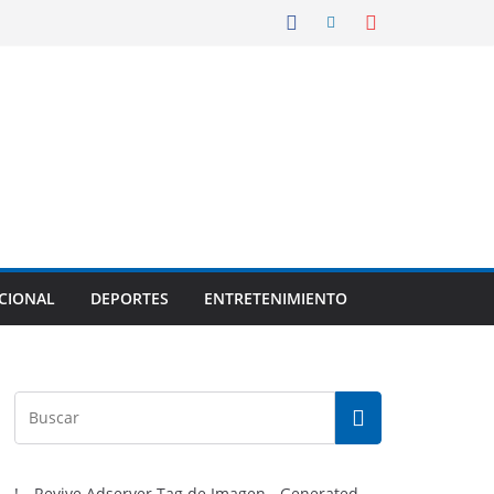
CIONAL
DEPORTES
ENTRETENIMIENTO
!-- Revive Adserver Tag de Imagen - Generated