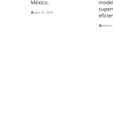
México.
model
super
abril 16, 2024
eficie
febrero