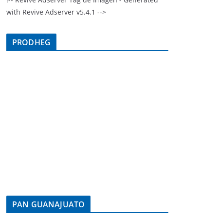
with Revive Adserver v5.4.1 -->
PRODHEG
PAN GUANAJUATO