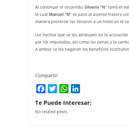
Al continuar el recorrido,
Silverio “N”
tomó el vol
lo cual
Manuel “N”
se pasó al asiento trasero co
manera posterior las llevaron a un hotel en el c
Los hechos que se les atribuyen en la acusació
por los imputados, así como las penas y la cant
A ambos se les negaron los beneficios sustitutivo
Compartir:
F
T
W
Li
a
w
h
n
Te Puede Interesar:
c
itt
at
k
No related posts.
e
er
s
e
b
A
dI