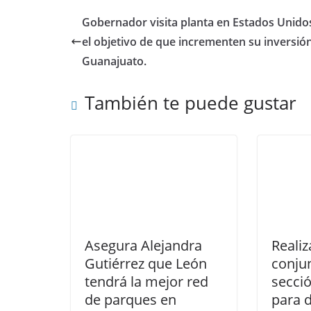
o
p
n
Gobernador visita planta en Estados Unido
o
p
el objetivo de que incrementen su inversió
k
Guanajuato.
También te puede gustar
Asegura Alejandra
Realiz
Gutiérrez que León
conjun
tendrá la mejor red
secci
de parques en
para 