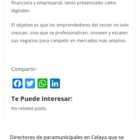
financiera y empresarial, tanto presenciales como
digitales.
El objetivo es que los emprendedores del sector no solo
crezcan, sino que se profesionalicen, innoven y escalen
sus negocios para competir en mercados más amplios.
Compartir:
F
T
W
Li
a
w
h
n
Te Puede Interesar:
c
itt
at
k
No related posts.
e
er
s
e
b
A
dI
o
p
n
Directores de paramunicipales en Celaya que se