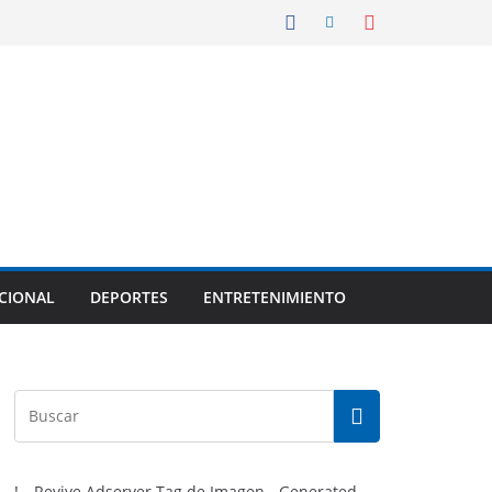
CIONAL
DEPORTES
ENTRETENIMIENTO
!-- Revive Adserver Tag de Imagen - Generated