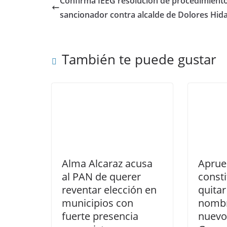
Confirma IEEG resolución de procedimient
o
p
sancionador contra alcalde de Dolores Hida
k
También te puede gustar
Alma Alcaraz acusa
Aprue
al PAN de querer
consti
reventar elección en
quita
municipios con
nombr
fuerte presencia
nuevo 