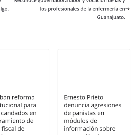
o
Reconoce gobernadora labor y vocación de las y
lgo.
los profesionales de la enfermería en
Guanajuato.
ban reforma
Ernesto Prieto
tucional para
denuncia agresiones
r candados en
de panistas en
amiento de
módulos de
fiscal de
información sobre