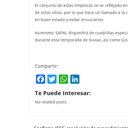
El conjunto de estas limpiezas se ve reflejado e
de estos sitios, por lo que hace un llamado a la
en buen estado y evitar ensuciarlos.
Asimismo, SAPAL dispondrá de cuadrillas especi
durante esta temporada de lluvias, así como sus 
Compartir:
F
T
W
Li
a
w
h
n
Te Puede Interesar:
c
itt
at
k
No related posts.
e
er
s
e
b
A
dI
o
p
n