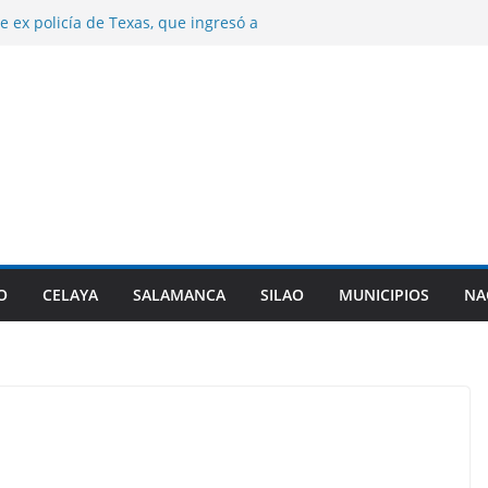
e ex policía de Texas, que ingresó a
 triple homicidio, era de Guanajuato.
años de prisión a dos sujetos por el
 hombre en Irapuato.
e control de la presa Ignacio Allende.
n desfogues por alto almacenamiento.
a origen de diarrea explosiva en EU tenga
nta de Guanajuato.
najuato certifca a 10 nuevas comunidades
 del el padrón estatal.
O
CELAYA
SALAMANCA
SILAO
MUNICIPIOS
NA