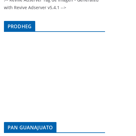
with Revive Adserver v5.4.1 -->
PRODHEG
PAN GUANAJUATO