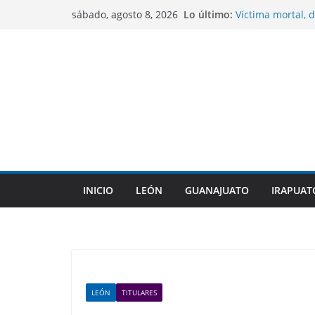
Saltar
Lo último:
Víctima mortal, d
sábado, agosto 8, 2026
al
México a cometer
Sentencian a 10 
contenido
homicidio de un
CONAGUA mantien
No se contempla
COFEPRIS descart
su origen en pla
Gobierno de Gua
indígenas dentro
INICIO
LEÓN
GUANAJUATO
IRAPUAT
LEÓN
TITULARES