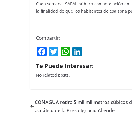
Cada semana, SAPAL pública con antelación en sus
la finalidad de que los habitantes de esa zona 
Compartir:
F
T
W
Li
a
w
h
n
Te Puede Interesar:
c
itt
at
k
No related posts.
e
er
s
e
b
A
dI
o
p
n
CONAGUA retira 5 mil mil metros cúbicos de
o
p
acuático de la Presa Ignacio Allende.
k