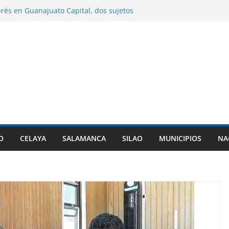
rés en Guanajuato Capital, dos sujetos
 por agentes de investigación criminal.
o entrega sementales para impulsar el
ético del hato ganadero.
n entrega paquetes de útiles escolares en
les del municipio.
ume la presidencia de la Asociación de
l PAN en sustitución de Maru Campos.
zará cambiar la denominación de sus
itarizadas y revisar sus planes de
O
CELAYA
SALAMANCA
SILAO
MUNICIPIOS
NA