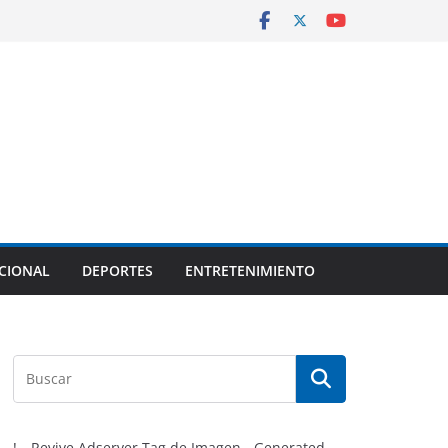
CIONAL
DEPORTES
ENTRETENIMIENTO
!-- Revive Adserver Tag de Imagen - Generated