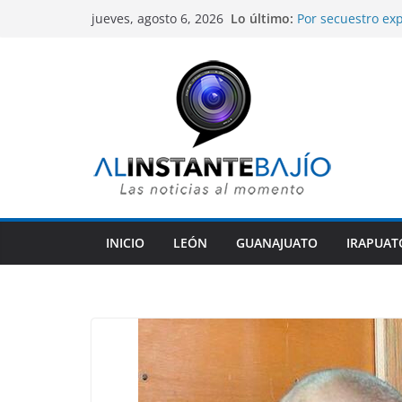
Saltar
Lo último:
Por secuestro exp
jueves, agosto 6, 2026
al
fueron capturados
Gobierno de Sila
contenido
mejoramiento gen
Alcaldesa de Leó
comunidades rura
Libia Dennise as
Gobernadores de
Guanajuato anali
Preparatorias Mil
estudios.
INICIO
LEÓN
GUANAJUATO
IRAPUAT