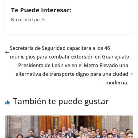
a
w
h
n
Te Puede Interesar:
c
itt
at
k
No related posts.
e
er
s
e
b
A
dI
o
p
n
Secretaría de Seguridad capacitará a los 46
o
p
municipios para combatir extorsión en Guanajuato.
k
Presidenta de León ve en el Metro Elevado una
alternativa de transporte digno para una ciudad
moderna.
También te puede gustar