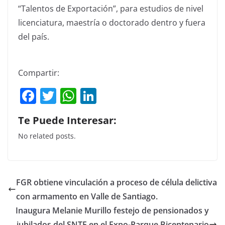
“Talentos de Exportación”, para estudios de nivel
licenciatura, maestría o doctorado dentro y fuera
del país.
Compartir:
F
T
W
Li
a
w
h
n
Te Puede Interesar:
c
itt
at
k
No related posts.
e
er
s
e
b
A
dI
o
p
n
FGR obtiene vinculación a proceso de célula delictiva
o
p
con armamento en Valle de Santiago.
k
Inaugura Melanie Murillo festejo de pensionados y
jubilados del SNTE en el Expo-Parque Bicentenario