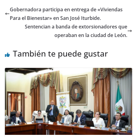
o
p
n
Gobernadora participa en entrega de «Viviendas
o
p
Para el Bienestar» en San José Iturbide.
k
Sentencian a banda de extorsionadores que
operaban en la ciudad de León.
También te puede gustar