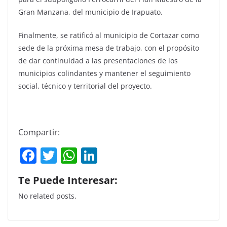
Gran Manzana, del municipio de Irapuato.
Finalmente, se ratificó al municipio de Cortazar como
sede de la próxima mesa de trabajo, con el propósito
de dar continuidad a las presentaciones de los
municipios colindantes y mantener el seguimiento
social, técnico y territorial del proyecto.
Compartir:
F
T
W
Li
a
w
h
n
Te Puede Interesar:
c
itt
at
k
No related posts.
e
er
s
e
b
A
dI