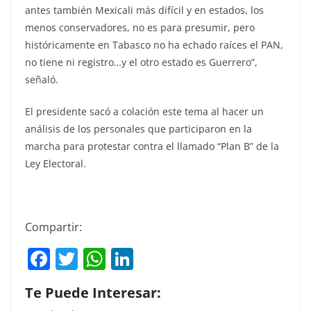
antes también Mexicali más difícil y en estados, los
menos conservadores, no es para presumir, pero
históricamente en Tabasco no ha echado raíces el PAN,
no tiene ni registro…y el otro estado es Guerrero”,
señaló.
El presidente sacó a colación este tema al hacer un
análisis de los personales que participaron en la
marcha para protestar contra el llamado “Plan B” de la
Ley Electoral.
Compartir:
F
T
W
Li
a
w
h
n
Te Puede Interesar:
c
itt
at
k