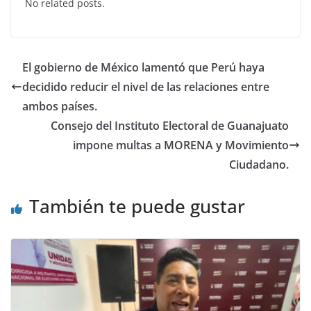
No related posts.
e
er
s
e
b
A
dI
o
p
n
El gobierno de México lamentó que Perú haya
o
p
decidido reducir el nivel de las relaciones entre
k
ambos países.
Consejo del Instituto Electoral de Guanajuato
impone multas a MORENA y Movimiento
Ciudadano.
También te puede gustar