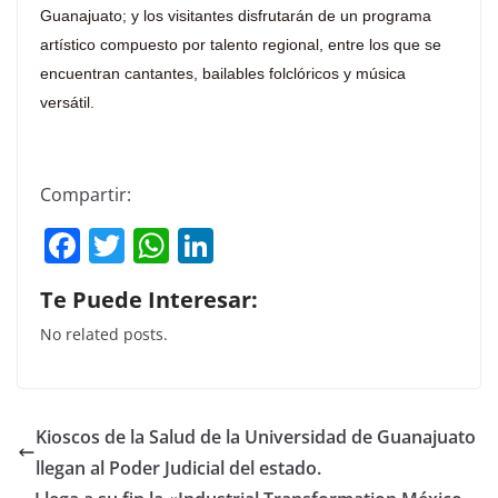
Guanajuato; y los visitantes disfrutarán de un programa
artístico compuesto por talento regional, entre los que se
encuentran cantantes, bailables folclóricos y música
versátil.
Compartir:
F
T
W
Li
a
w
h
n
Te Puede Interesar:
c
itt
at
k
No related posts.
e
er
s
e
b
A
dI
o
p
n
Kioscos de la Salud de la Universidad de Guanajuato
o
p
llegan al Poder Judicial del estado.
k