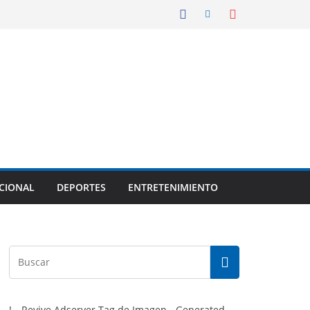
CIONAL
DEPORTES
ENTRETENIMIENTO
!-- Revive Adserver Tag de Imagen - Generated