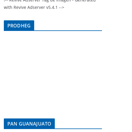
with Revive Adserver v5.4.1 -->
PRODHEG
PAN GUANAJUATO