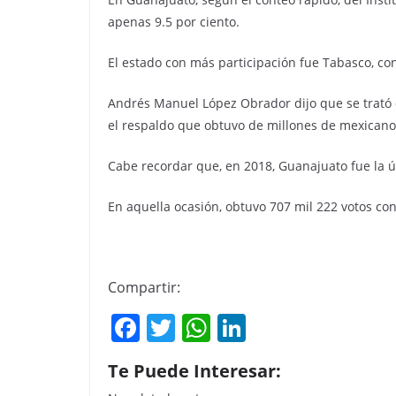
apenas 9.5 por ciento.
El estado con más participación fue Tabasco, con
Andrés Manuel López Obrador dijo que se trató 
el respaldo que obtuvo de millones de mexicanos
Cabe recordar que, en 2018, Guanajuato fue la ú
En aquella ocasión, obtuvo 707 mil 222 votos con
Compartir:
F
T
W
Li
a
w
h
n
Te Puede Interesar:
c
itt
at
k