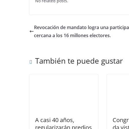
No related posts.
e
er
s
e
b
A
dI
o
p
n
Revocación de mandato logra una participa
o
p
cercana a los 16 millones electores.
k
También te puede gustar
A casi 40 años,
Congr
regularizarán predios
da vi