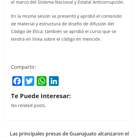
el marco del Sistema Nacional y Estatal Anticorrupción.
En la misma sesión se presentó y aprobó el contenido
de material y estructura de diseño de difusión del
Código de Ética; también se aprobó el curso que se
tendrá en línea sobre el código en mención.
Compartir:
F
T
W
Li
a
w
h
n
Te Puede Interesar:
c
itt
at
k
No related posts.
e
er
s
e
b
A
dI
o
p
n
Las principales presas de Guanajuato alcanzaron el