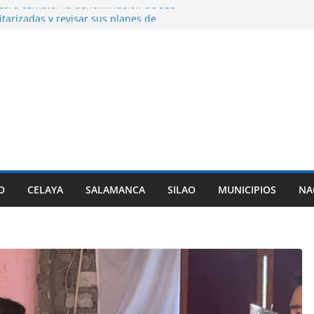
zará cambiar la denominación de sus
itarizadas y revisar sus planes de
rés en Guanajuato Capital, dos sujetos
 por agentes de investigación criminal.
o entrega sementales para impulsar el
ético del hato ganadero.
n entrega paquetes de útiles escolares en
les del municipio.
ume la presidencia de la Asociación de
l PAN en sustitución de Maru Campos.
O
CELAYA
SALAMANCA
SILAO
MUNICIPIOS
NA