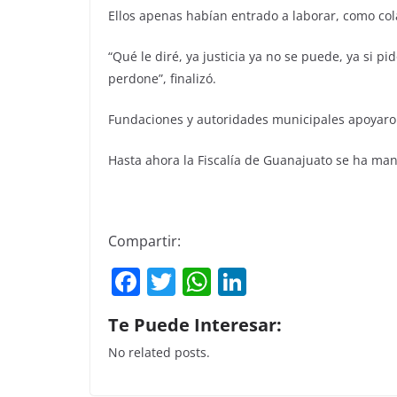
Ellos apenas habían entrado a laborar, como cola
“Qué le diré, ya justicia ya no se puede, ya si p
perdone”, finalizó.
Fundaciones y autoridades municipales apoyaron
Hasta ahora la Fiscalía de Guanajuato se ha ma
Compartir:
F
T
W
Li
a
w
h
n
Te Puede Interesar:
c
itt
at
k
No related posts.
e
er
s
e
b
A
dI