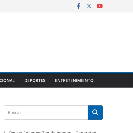
CIONAL
DEPORTES
ENTRETENIMIENTO
!-- Revive Adserver Tag de Imagen - Generated