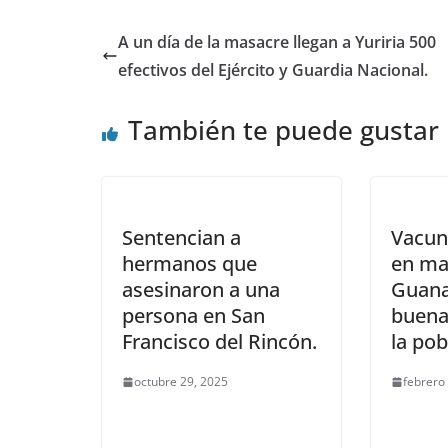
o
p
n
A un día de la masacre llegan a Yuriria 500
o
p
efectivos del Ejército y Guardia Nacional.
k
También te puede gustar
Sentencian a
Vacun
hermanos que
en ma
asesinaron a una
Guana
persona en San
buena
Francisco del Rincón.
la pob
octubre 29, 2025
febrero