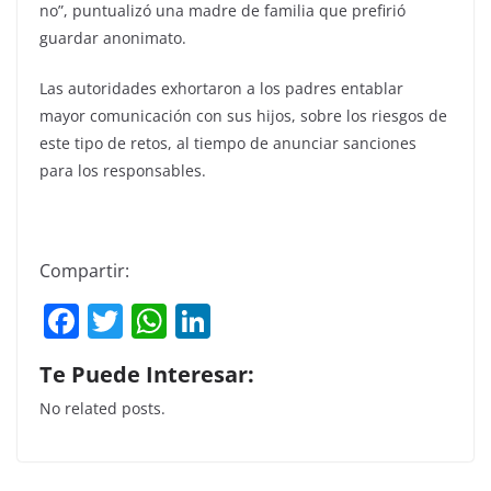
no”, puntualizó una madre de familia que prefirió
guardar anonimato.
Las autoridades exhortaron a los padres entablar
mayor comunicación con sus hijos, sobre los riesgos de
este tipo de retos, al tiempo de anunciar sanciones
para los responsables.
Compartir:
F
T
W
Li
a
w
h
n
Te Puede Interesar:
c
itt
at
k
No related posts.
e
er
s
e
b
A
dI