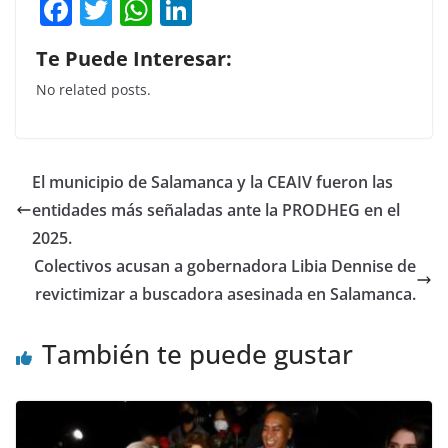
F
T
W
Li
a
w
h
n
Te Puede Interesar:
c
itt
at
k
No related posts.
e
er
s
e
b
A
dI
o
p
n
El municipio de Salamanca y la CEAIV fueron las
o
p
entidades más señaladas ante la PRODHEG en el
k
2025.
Colectivos acusan a gobernadora Libia Dennise de
revictimizar a buscadora asesinada en Salamanca.
También te puede gustar