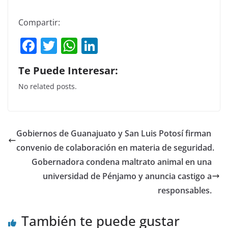
Compartir:
F
T
W
Li
a
w
h
n
Te Puede Interesar:
c
itt
at
k
No related posts.
e
er
s
e
b
A
dI
o
p
n
Gobiernos de Guanajuato y San Luis Potosí firman
o
p
convenio de colaboración en materia de seguridad.
k
Gobernadora condena maltrato animal en una
universidad de Pénjamo y anuncia castigo a
responsables.
También te puede gustar