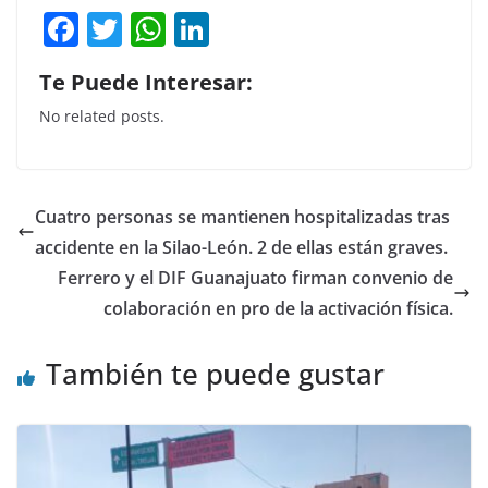
F
T
W
Li
a
w
h
n
Te Puede Interesar:
c
itt
at
k
No related posts.
e
er
s
e
b
A
dI
o
p
n
Cuatro personas se mantienen hospitalizadas tras
o
p
accidente en la Silao-León. 2 de ellas están graves.
k
Ferrero y el DIF Guanajuato firman convenio de
colaboración en pro de la activación física.
También te puede gustar