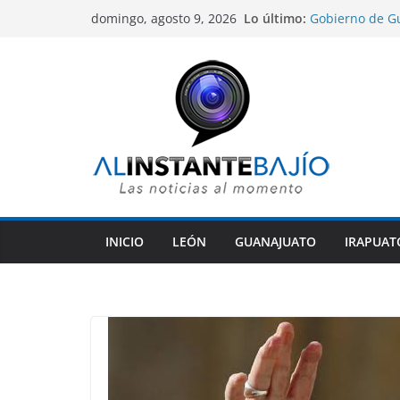
Saltar
Lo último:
Gobierno de G
domingo, agosto 9, 2026
al
indígenas dentr
Víctima mortal,
contenido
México a comet
Sentencian a 10
homicidio de u
León abre el di
rumbo a la cum
COFEPRIS desca
su origen en p
INICIO
LEÓN
GUANAJUATO
IRAPUAT