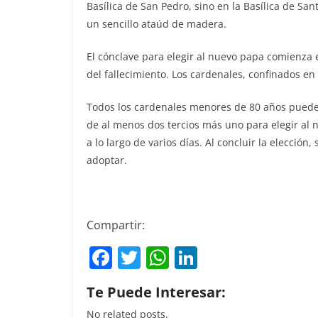
Basílica de San Pedro, sino en la Basílica de S
un sencillo ataúd de madera.
El cónclave para elegir al nuevo papa comienza e
del fallecimiento. Los cardenales, confinados en 
Todos los cardenales menores de 80 años pueden
de al menos dos tercios más uno para elegir al 
a lo largo de varios días. Al concluir la elecció
adoptar.
Compartir:
F
T
W
Li
a
w
h
n
Te Puede Interesar:
c
itt
at
k
No related posts.