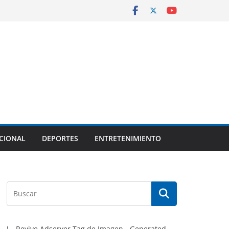
CIONAL
DEPORTES
ENTRETENIMIENTO
!-- Revive Adserver Tag de Imagen - Generated