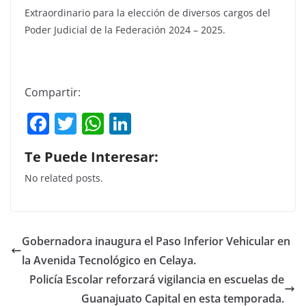
Extraordinario para la elección de diversos cargos del
Poder Judicial de la Federación 2024 – 2025.
Compartir:
F
T
W
Li
a
w
h
n
Te Puede Interesar:
c
itt
at
k
No related posts.
e
er
s
e
b
A
dI
o
p
n
Gobernadora inaugura el Paso Inferior Vehicular en
o
p
la Avenida Tecnológico en Celaya.
k
Policía Escolar reforzará vigilancia en escuelas de
Guanajuato Capital en esta temporada.