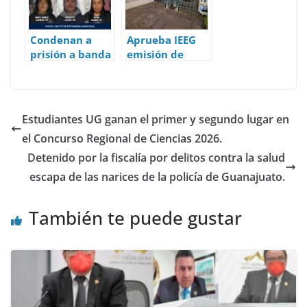
León.
Condenan a
Aprueba IEEG
prisión a banda
emisión de
de
convocatoria
extorsionadore
para
s que
integración de
asediaban a
consejos
Estudiantes UG ganan el primer y segundo lugar en
comerciantes
distritales y
el Concurso Regional de Ciencias 2026.
en Irapuato.
municipales.
Detenido por la fiscalía por delitos contra la salud
escapa de las narices de la policía de Guanajuato.
También te puede gustar