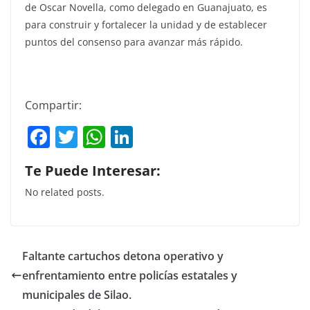
de Oscar Novella, como delegado en Guanajuato, es
para construir y fortalecer la unidad y de establecer
puntos del consenso para avanzar más rápido.
Compartir:
F
T
W
Li
a
w
h
n
Te Puede Interesar:
c
itt
at
k
No related posts.
e
er
s
e
b
A
dI
o
p
n
Faltante cartuchos detona operativo y
o
p
enfrentamiento entre policías estatales y
k
municipales de Silao.