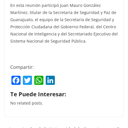
En esta reunión participó Juan Mauro González
Martínez, titular de la Secretaría de Seguridad y Paz de
Guanajuato, el equipo de la Secretaría de Seguridad y
Protección Ciudadana del Gobierno Federal, del Centro
Nacional de Inteligencia y del Secretariado Ejecutivo del
Sistema Nacional de Seguridad Pública.
Compartir:
F
T
W
Li
a
w
h
n
Te Puede Interesar:
c
itt
at
k
No related posts.
e
er
s
e
b
A
dI
o
p
n