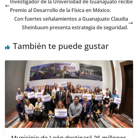
Investigador de la Universidad de Guanajuato recibe
o
p
Premio al Desarrollo de la Física en México.
k
Con fuertes señalamientos a Guanajuato Claudia
Sheinbaum presenta estrategia de seguridad.
También te puede gustar
Municipio de León destinará 36 millones