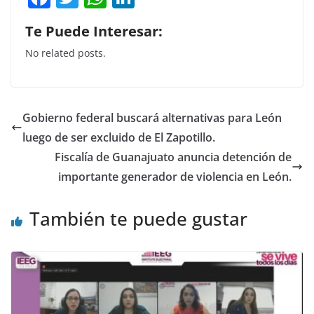
a
w
h
n
Te Puede Interesar:
c
itt
at
k
No related posts.
e
er
s
e
b
A
dI
o
p
n
Gobierno federal buscará alternativas para León
o
p
luego de ser excluido de El Zapotillo.
k
Fiscalía de Guanajuato anuncia detención de
importante generador de violencia en León.
También te puede gustar