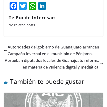
F
T
W
Li
a
w
h
n
Te Puede Interesar:
c
itt
at
k
No related posts.
e
er
s
e
b
A
dI
o
p
n
Autoridades del gobierno de Guanajuato arrancan
o
p
Campaña Invernal en el municipio de Pénjamo.
k
Aprueban diputados locales de Guanajuato reforma
en materia de violencia digital y mediática.
También te puede gustar