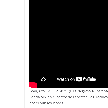
León, Gto. 04 julio 2021. (Luis Negrete-Al Instan
Banda MS, en el centro de Espectáculos, reavivó 
por el público leonés.