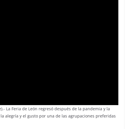
te).- La Feria de León regresó después de la pandemia y la
la alegría y el gusto por una de las agrupaciones preferidas