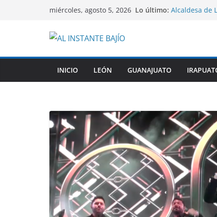
Saltar
Lo último:
Alcaldesa de 
miércoles, agosto 5, 2026
al
comunidades r
Gobernadora n
contenido
Guanajuato f
Guanajuato an
Preparatorias 
estudios.
INICIO
LEÓN
GUANAJUATO
IRAPUAT
Por secuestro
fueron captur
Gobierno de S
mejoramiento 