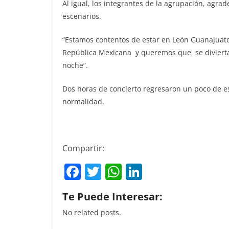
Al igual, los integrantes de la agrupación, agrad
escenarios.
“Estamos contentos de estar en León Guanajuato
República Mexicana
y queremos que
se divier
noche”.
Dos horas de concierto regresaron un poco de es
normalidad.
Compartir:
F
T
W
Li
a
w
h
n
Te Puede Interesar:
c
itt
at
k
No related posts.
e
er
s
e