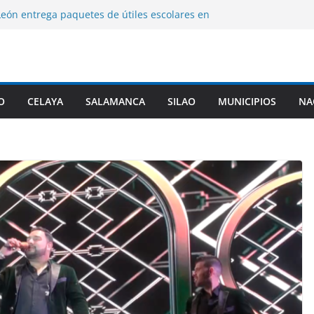
León entrega paquetes de útiles escolares en
urales del municipio.
iega que preparatorias militarizadas en
omente abusos o violente derechos humanos.
alizará cambiar la denominación de sus
Militarizadas y revisar sus planes de
O
CELAYA
SALAMANCA
SILAO
MUNICIPIOS
NA
 exprés en Guanajuato Capital, dos sujetos
ados por agentes de investigación criminal.
ilao entrega sementales para impulsar el
genético del hato ganadero.