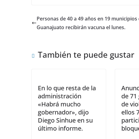
b
A
dI
o
p
n
Personas de 40 a 49 años en 19 municipios
o
p
Guanajuato recibirán vacuna el lunes.
k
También te puede gustar
En lo que resta de la
Anunc
administración
de 71
«Habrá mucho
de vio
gobernador», dijo
ellos 
Diego Sinhue en su
partic
último informe.
bloqu