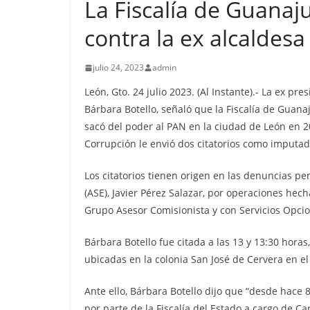
La Fiscalía de Guanaj
contra la ex alcaldes
julio 24, 2023
admin
León, Gto. 24 julio 2023. (Al Instante).- La ex 
Bárbara Botello, señaló que la Fiscalía de Guana
sacó del poder al PAN en la ciudad de León en 2
Corrupción le envió dos citatorios como imputad
Los citatorios tienen origen en las denuncias pen
(ASE), Javier Pérez Salazar, por operaciones hech
Grupo Asesor Comisionista y con Servicios Opci
Bárbara Botello fue citada a las 13 y 13:30 horas,
ubicadas en la colonia San José de Cervera en e
Ante ello, Bárbara Botello dijo que “desde hace 
por parte de la Fiscalía del Estado a cargo de Ca