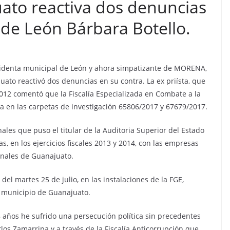
uato reactiva dos denuncias
a de León Bárbara Botello.
presidenta municipal de León y ahora simpatizante de MORENA,
juato reactivó dos denuncias en su contra. La ex priísta, que
012 comentó que la Fiscalía Especializada en Combate a la
a en las carpetas de investigación 65806/2017 y 67679/2017.
ales que puso el titular de la Auditoria Superior del Estado
as, en los ejercicios fiscales 2013 y 2014, con las empresas
onales de Guanajuato.
 del martes 25 de julio, en las instalaciones de la FGE,
l municipio de Guanajuato.
8 años he sufrido una persecución política sin precedentes
rlos Zamarripa y a través de la Fiscalía Anticorrupción que