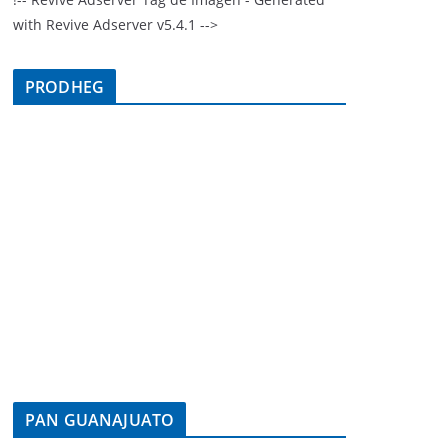
with Revive Adserver v5.4.1 -->
PRODHEG
PAN GUANAJUATO