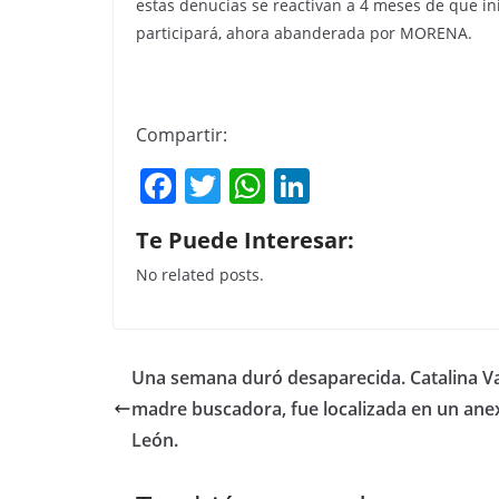
estas denucias se reactivan a 4 meses de que ini
participará, ahora abanderada por MORENA.
Compartir:
F
T
W
Li
a
w
h
n
Te Puede Interesar:
c
itt
at
k
No related posts.
e
er
s
e
b
A
dI
o
p
n
Una semana duró desaparecida. Catalina V
o
p
madre buscadora, fue localizada en un ane
k
León.