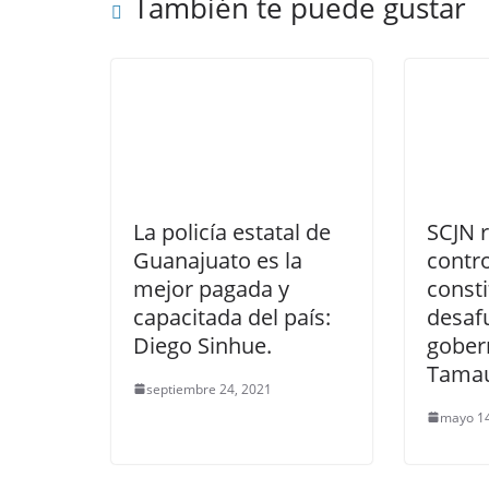
También te puede gustar
La policía estatal de
SCJN 
Guanajuato es la
contr
mejor pagada y
consti
capacitada del país:
desaf
Diego Sinhue.
gober
Tamau
septiembre 24, 2021
mayo 14