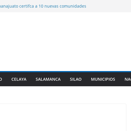
anajuato certifca a 10 nuevas comunidades
o del el padrón estatal.
 de ex policía de Texas, que ingresó a
er triple homicidio, era de Guanajuato.
 años de prisión a dos sujetos por el
n hombre en Irapuato.
álogo para construir la ciudad del futuro
bre de ciudades de vanguardia “Leon 450”.
rta origen de diarrea explosiva en EU tenga
lanta de Guanajuato.
O
CELAYA
SALAMANCA
SILAO
MUNICIPIOS
NA