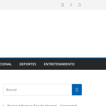
CIONAL
DEPORTES
ENTRETENIMIENTO
!-- Revive Adserver Tag de Imagen - Generated