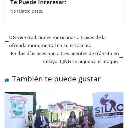
Te Puede Interesar:
c
itt
at
k
No related posts.
e
er
s
e
b
A
dI
o
p
n
UG vive tradiciones mexicanas a través de la
o
p
ofrenda monumental en su escalinata.
k
En dos días asesinan a tres agentes de tránsito en
Celaya. CJNG se adjudica el ataque.
También te puede gustar