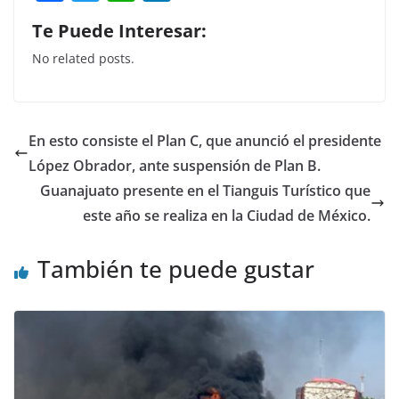
a
w
h
n
Te Puede Interesar:
c
itt
at
k
No related posts.
e
er
s
e
b
A
dI
o
p
n
En esto consiste el Plan C, que anunció el presidente
o
p
López Obrador, ante suspensión de Plan B.
k
Guanajuato presente en el Tianguis Turístico que
este año se realiza en la Ciudad de México.
También te puede gustar