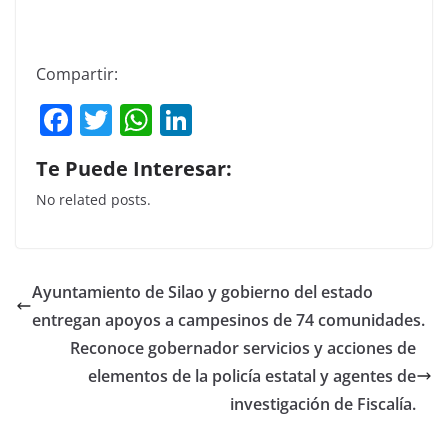
Compartir:
F
T
W
Li
a
w
h
n
Te Puede Interesar:
c
itt
at
k
No related posts.
e
er
s
e
b
A
dI
o
p
n
Ayuntamiento de Silao y gobierno del estado
o
p
entregan apoyos a campesinos de 74 comunidades.
k
Reconoce gobernador servicios y acciones de
elementos de la policía estatal y agentes de
investigación de Fiscalía.