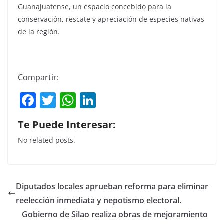
Guanajuatense, un espacio concebido para la
conservación, rescate y apreciación de especies nativas
de la región.
Compartir:
F
T
W
Li
a
w
h
n
Te Puede Interesar:
c
itt
at
k
No related posts.
e
er
s
e
b
A
dI
o
p
n
Diputados locales aprueban reforma para eliminar
o
p
reelección inmediata y nepotismo electoral.
k
Gobierno de Silao realiza obras de mejoramiento