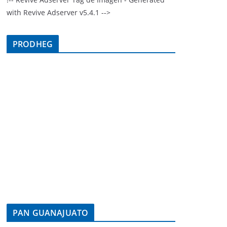
with Revive Adserver v5.4.1 -->
PRODHEG
PAN GUANAJUATO