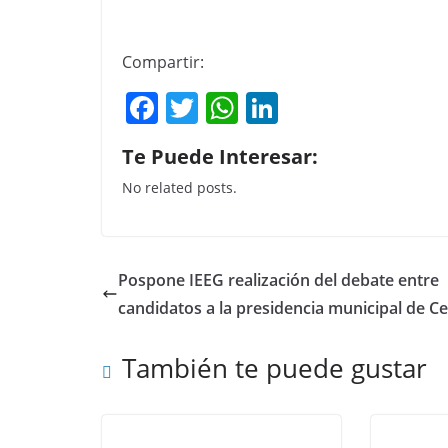
Compartir:
F
T
W
Li
a
w
h
n
Te Puede Interesar:
c
itt
at
k
No related posts.
e
er
s
e
b
A
dI
o
p
n
Pospone IEEG realización del debate entre
o
p
candidatos a la presidencia municipal de Ce
k
También te puede gustar