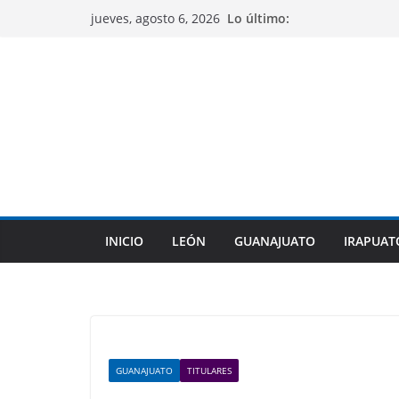
Saltar
Lo último:
jueves, agosto 6, 2026
al
contenido
INICIO
LEÓN
GUANAJUATO
IRAPUAT
GUANAJUATO
TITULARES