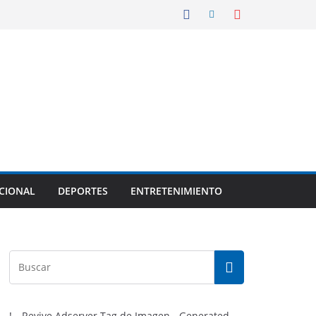
CIONAL
DEPORTES
ENTRETENIMIENTO
!-- Revive Adserver Tag de Imagen - Generated